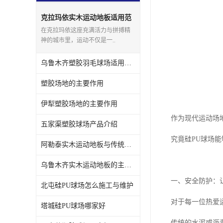
克拉玛依实木运动地板适用范
围
在克拉玛依这座充满活力与拼搏精
神的城市里，运动不仅是一..
乌鲁木齐塑胶羽毛球场适用范围
塑胶场地的主要作用
伊犁塑胶场地的主要作用
作为现代运动场
五家渠塑胶球场产品介绍
究竟硅PU球场
阿勒泰实木运动地板与传统场地的区别
乌鲁木齐实木运动地板的主要作用
一、安全防护：
北屯硅PU球场怎么施工与维护
对于每一位热爱
塔城硅PU球场哪家好
传统的水泥或沥