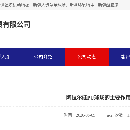
乌鲁木齐市辉煌大地商贸有限公司专注新疆悬浮拼装地板、新疆塑胶运动地板、新疆人造草足球场、新疆环氧地坪、新疆塑胶跑道、新疆舞蹈地板的地面材料供应商。质量优，价格佳，欢迎咨询。
贸有限公司
视频
公司介绍
公司动态
客
阿拉尔硅PU球场的主要作
时间：2026-06-09
点击次数：17