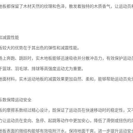
地板都保留了木材天然的纹理和色泽，散发着独特的木质香气，让运动员
和减震性能
板较大的优势在于其出色的弹性和减震性能。
场上奔跑、跳跃时，实木地板能够迅速吸收并分散冲击力，有效保护运动
于篮球、羽毛球、排球等高强度运动尤为重要。
地面材料，实木运动地板的减震效果更加自然、柔和，能够帮助运动员充
系数保障运动安全
板的摩擦系数经过精心设计，既保证了运动员在快速移动时的稳定性，又
力让运动员在变向、急停、起跳等动作中更加安心，降低了滑倒或扭伤的
地板表面的微结构能够有效吸附汗水，保持地面干爽，进一步提升运动安