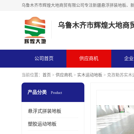
乌鲁木齐市辉煌大地商
公司首页
供应商机
企业
当前位置：
首页
>
供应商机
>
实木运动地板
> 克孜勒苏实木
产品分类
Product
悬浮式拼装地板
塑胶运动地板