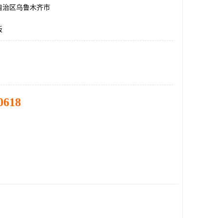
自治区乌鲁木齐市
板
0618