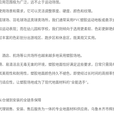
应用范围极为广泛，远不止于运动场馆。
使用场景和需求，它可以灵活调整厚度、硬度、颜色和纹理。
篮球场、羽毛球场这类球类场所，我们通常采用PVC塑胶运动地板或悬浮
和运动表现；而在幼儿园和学校，我们则倾向于选用更柔软、色彩更鲜艳
过丰富的色彩划分出游戏区、跑步区和休息区，既美观又实用。
、酒店、机场等公共场所也越来越多地采用塑胶场地。
滑、易清洁且无毒无害的环境，塑胶地面恰好满足这些要求，日常只需简
其美观性和耐用性，塑胶地面颜色持久不褪色，即使经过长时间的高频率
的适应性，让塑胶场地成为了现代地面材料的“全能选手”。
从仓储到安装的全链条保障
代理销售、安装、售后服务为一体的专业地面材料供应商，乌鲁木齐市辉