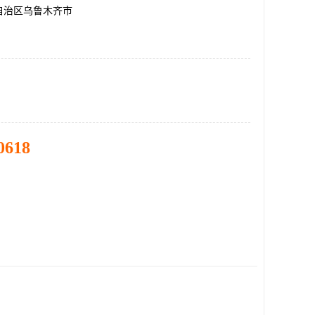
自治区乌鲁木齐市
0618