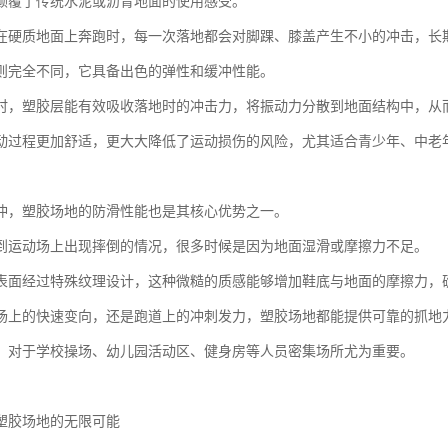
颠覆了传统水泥或沥青地面的使用感受。
在硬质地面上奔跑时，每一次落地都会对脚踝、膝盖产生不小的冲击，长
则完全不同，它具备出色的弹性和缓冲性能。
时，塑胶层能有效吸收落地时的冲击力，将振动力分散到地面结构中，从
动过程更加舒适，更大大降低了运动损伤的风险，尤其适合青少年、中老
冲，塑胶场地的防滑性能也是其核心优势之一。
到运动场上出现摔倒的情况，很多时候是因为地面湿滑或摩擦力不足。
表面经过特殊纹理设计，这种微糙的质感能够增加鞋底与地面的摩擦力，
场上的快速变向，还是跑道上的冲刺发力，塑胶场地都能提供可靠的抓地
，对于学校操场、幼儿园活动区、健身房等人员密集场所尤为重要。
塑胶场地的无限可能