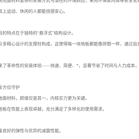
统地面材料复杂的安装方式与潜在的环境顾虑，采用环保聚丙烯等安全无
其上运动、休闲的人都能倍感安心。
目的特点在于独特的“悬浮式”结构设计。
众多精心设计的支撑柱构成，这使得每一块地板都能像拼图一样，通过自
来了革命性的安装体验——快速、简便、*，显著节省了时间与人力成本
全方位守护
地面材料，颜值仅是其一，内核实力更为关键。
地板在性能上表现卓越，充分满足了多样化的使用需求。
备良好的弹性与优异的减震性能。