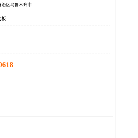
自治区乌鲁木齐市
地板
0618