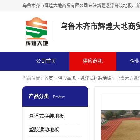
乌鲁木齐市辉煌大地商
公司首页
供应商机
企业
当前位置：
首页
>
供应商机
>
悬浮式拼装地板
> 乌鲁木齐
产品分类
Product
悬浮式拼装地板
塑胶运动地板