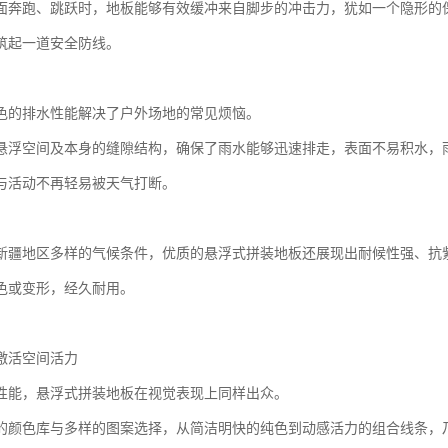
面奔跑、跳跃时，地板能够有效缓冲来自脚步的冲击力，犹如一个隐形的
筑起一道安全防线。
色的排水性能解决了户外场地的常见烦恼。
悬浮空间及本身的缝隙结构，确保了雨水能够迅速排走，表面不易积水，
与活动不再轻易被天气打断。
新疆地区多样的气候条件，优质的悬浮式拼装地板还展现出耐候性强、抗
色或变形，经久耐用。
激活空间活力
性能，悬浮式拼装地板在视觉表现上同样出众。
的颜色库与多样的图案选择，从简洁明快的纯色到动感活力的组合线条，