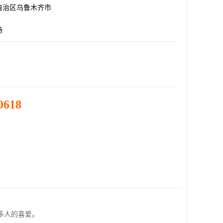
自治区乌鲁木齐市
场
0618
多人的喜爱。