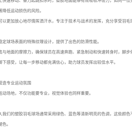
上快速移动、奋力起跳扣杀时，塑胶地面能够有效吸收冲击力，如同一位
著降低运动损伤的风险。
可以更加放心地尽情挥洒汗水，专注于技术与战术的发挥，充分享受羽毛
稳定球场表面的特殊纹理设计，提供了出色的防滑性能。
底与地面的摩擦力，确保球员在高速奔跑、紧急制动和快速转身时，脚步
脚下感受，让每一步移动都充满信心，助力球员发挥出较佳水平。
营造专业运动氛围
运动场地，不仅功能要专业，视觉体验也同样重要。
久我们的塑胶羽毛球场通常采用绿色、蓝色等清新明亮的色调，这些颜色
褪色。