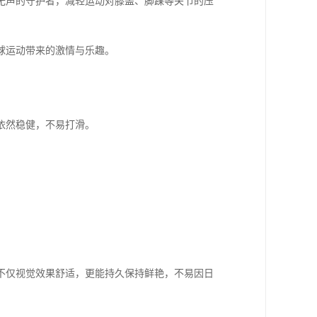
无声的守护者，减轻运动对膝盖、脚踝等关节的压
球运动带来的激情与乐趣。
依然稳健，不易打滑。
不仅视觉效果舒适，更能持久保持鲜艳，不易因日