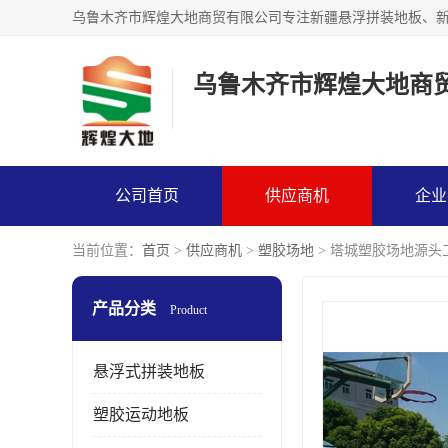
乌鲁木齐市辉煌大地商
公司首页
供应商机
企业
当前位置：
首页
>
供应商机
>
塑胶场地
> 塔城塑胶场地源头
产品分类
Product
悬浮式拼装地板
塑胶运动地板