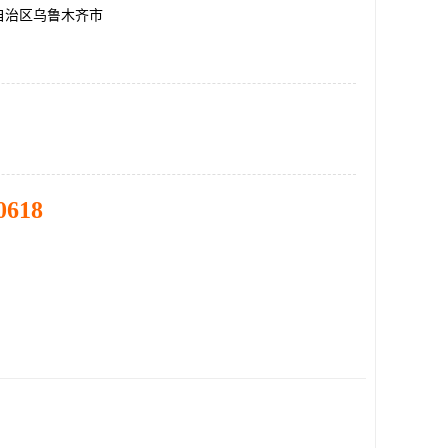
自治区乌鲁木齐市
0618