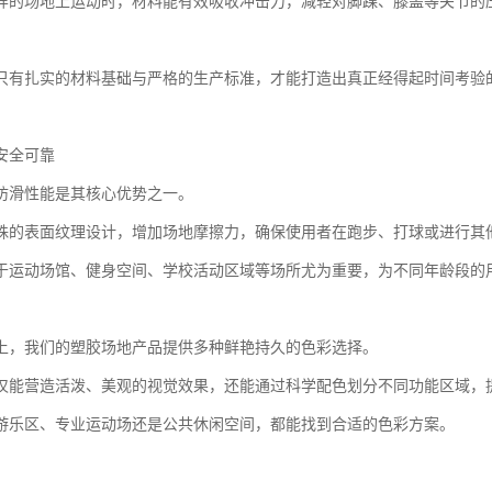
样的场地上运动时，材料能有效吸收冲击力，减轻对脚踝、膝盖等关节的
只有扎实的材料基础与严格的生产标准，才能打造出真正经得起时间考验
安全可靠
防滑性能是其核心优势之一。
殊的表面纹理设计，增加场地摩擦力，确保使用者在跑步、打球或进行其
于运动场馆、健身空间、学校活动区域等场所尤为重要，为不同年龄段的
上，我们的塑胶场地产品提供多种鲜艳持久的色彩选择。
仅能营造活泼、美观的视觉效果，还能通过科学配色划分不同功能区域，
游乐区、专业运动场还是公共休闲空间，都能找到合适的色彩方案。