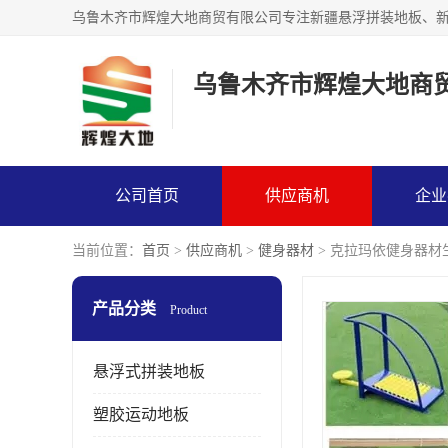
乌鲁木齐市辉煌大地商
公司首页
供应商机
企业
当前位置：
首页
>
供应商机
>
健身器材
> 克拉玛依健身器材
产品分类
Product
悬浮式拼装地板
塑胶运动地板