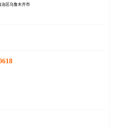
自治区乌鲁木齐市
0618