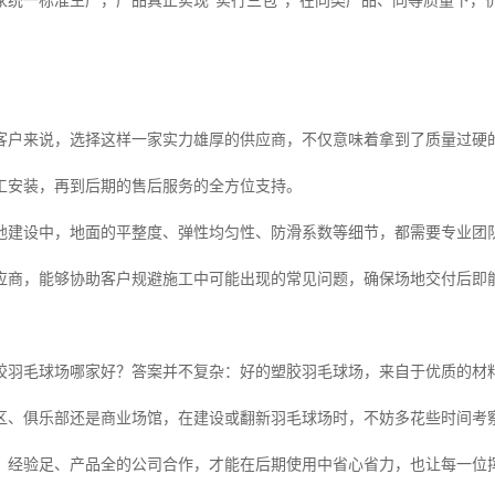
家统一标准生产，产品真正实现“实行三包”，在同类产品、同等质量下，
客户来说，选择这样一家实力雄厚的供应商，不仅意味着拿到了质量过硬
工安装，再到后期的售后服务的全方位支持。
地建设中，地面的平整度、弹性均匀性、防滑系数等细节，都需要专业团
应商，能够协助客户规避施工中可能出现的常见问题，确保场地交付后即
胶羽毛球场哪家好？答案并不复杂：好的塑胶羽毛球场，来自于优质的材
区、俱乐部还是商业场馆，在建设或翻新羽毛球场时，不妨多花些时间考
、经验足、产品全的公司合作，才能在后期使用中省心省力，也让每一位