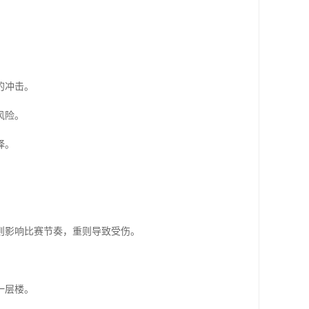
的冲击。
风险。
择。
则影响比赛节奏，重则导致受伤。
一层楼。