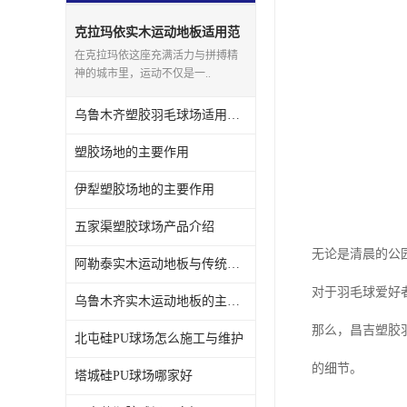
克拉玛依实木运动地板适用范
围
在克拉玛依这座充满活力与拼搏精
神的城市里，运动不仅是一..
乌鲁木齐塑胶羽毛球场适用范围
塑胶场地的主要作用
伊犁塑胶场地的主要作用
五家渠塑胶球场产品介绍
无论是清晨的公
阿勒泰实木运动地板与传统场地的区别
对于羽毛球爱好
乌鲁木齐实木运动地板的主要作用
那么，昌吉塑胶
北屯硅PU球场怎么施工与维护
的细节。
塔城硅PU球场哪家好