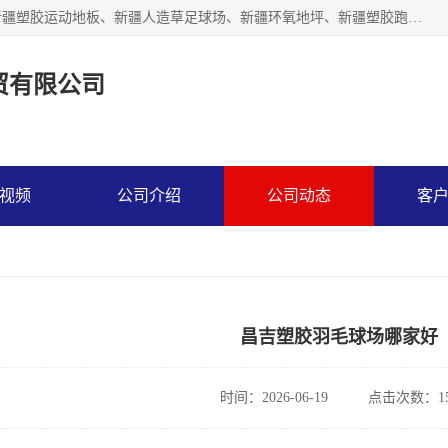
乌鲁木齐市辉煌大地商贸有限公司专注新疆悬浮拼装地板、新疆塑胶运动地板、新疆人造草足球场、新疆环氧地坪、新疆塑胶跑道、新疆舞蹈地板的地面材料供应商。质量优，价格佳，欢迎咨询。
贸有限公司
视频
公司介绍
公司动态
客
昌吉塑胶羽毛球场哪家好
时间：2026-06-19
点击次数：15