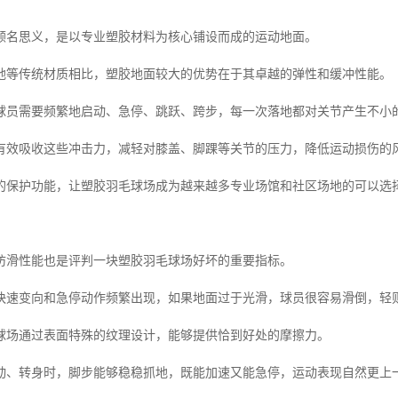
顾名思义，是以专业塑胶材料为核心铺设而成的运动地面。
地等传统材质相比，塑胶地面较大的优势在于其卓越的弹性和缓冲性能。
球员需要频繁地启动、急停、跳跃、跨步，每一次落地都对关节产生不小
有效吸收这些冲击力，减轻对膝盖、脚踝等关节的压力，降低运动损伤的
的保护功能，让塑胶羽毛球场成为越来越多专业场馆和社区场地的可以选
防滑性能也是评判一块塑胶羽毛球场好坏的重要指标。
快速变向和急停动作频繁出现，如果地面过于光滑，球员很容易滑倒，轻
球场通过表面特殊的纹理设计，能够提供恰到好处的摩擦力。
动、转身时，脚步能够稳稳抓地，既能加速又能急停，运动表现自然更上