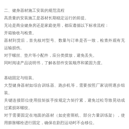
二、健身器材施工安装的规范流程
高质量的安装施工是器材长期稳定运行的前提。
无论是商业健身房还是家庭使用，都应遵循以下标准流程：
开箱验收与检查。
器材到货后，首先核对型号、数量与订单是否一致，检查外观有无
运输损伤。
对于螺丝、垫片等小配件，应分类摆放，避免丢失。
同时阅读产品说明书，了解各部件安装顺序和紧固力度。
基础固定与组装。
大型健身器材如综合训练器、跑步机等，需要按照厂家说明逐步组
装。
关键连接部位使用扭矩扳手按规定力矩拧紧，避免过松导致晃动或
过紧损坏螺纹。
对于需要固定在地面的器材（如史密斯机、部分力量训练架），使
用膨胀螺栓进行固定，确保在剧烈运动时不会移位。