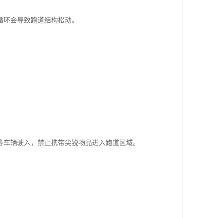
循环会导致跑道结构松动。
等车辆驶入，禁止携带尖锐物品进入跑道区域。