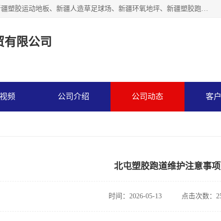
乌鲁木齐市辉煌大地商贸有限公司专注新疆悬浮拼装地板、新疆塑胶运动地板、新疆人造草足球场、新疆环氧地坪、新疆塑胶跑道、新疆舞蹈地板的地面材料供应商。质量优，价格佳，欢迎咨询。
贸有限公司
视频
公司介绍
公司动态
客
北屯塑胶跑道维护注意事项
时间：2026-05-13
点击次数：25