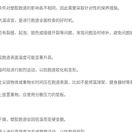
条件对塑胶跑道的影响各不相同，因此需要采取针对性的保养措施。
气温适宜，是进行跑道全面检查的好时机。
否有裂缝、起泡、脱色或接缝开裂等问题，发现问题及时修补，避免问题
胶跑道表面温度可能显著升高。
温时段进行剧烈运动，以防跑道软化和变形。
止尖锐物体或重物长时间压在跑道表面，比如不能将篮球架、健身器材等
上放置重物，应使用分散压力的垫板。
干燥，塑胶跑道会因低温而变硬变脆。
道上进行高强度冲击或摩擦活动，以防跑道开裂。