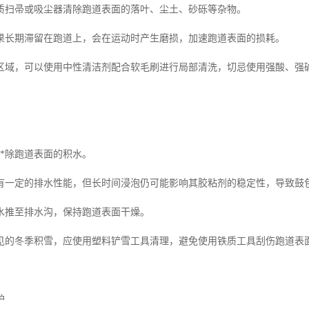
质扫帚或吸尘器清除跑道表面的落叶、尘土、砂砾等杂物。
果长期滞留在跑道上，会在运动时产生磨损，加速跑道表面的损耗。
区域，可以使用中性清洁剂配合软毛刷进行局部清洗，切忌使用强酸、强
**除跑道表面的积水。
有一定的排水性能，但长时间浸泡仍可能影响其胶粘剂的稳定性，导致鼓
水推至排水沟，保持跑道表面干燥。
见的冬季积雪，应使用塑料铲雪工具清理，避免使用铁质工具刮伤跑道表
护