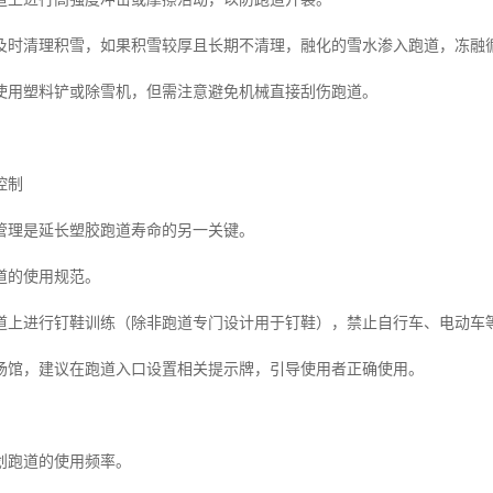
及时清理积雪，如果积雪较厚且长期不清理，融化的雪水渗入跑道，冻融
使用塑料铲或除雪机，但需注意避免机械直接刮伤跑道。
控制
管理是延长塑胶跑道寿命的另一关键。
道的使用规范。
道上进行钉鞋训练（除非跑道专门设计用于钉鞋），禁止自行车、电动车
场馆，建议在跑道入口设置相关提示牌，引导使用者正确使用。
划跑道的使用频率。