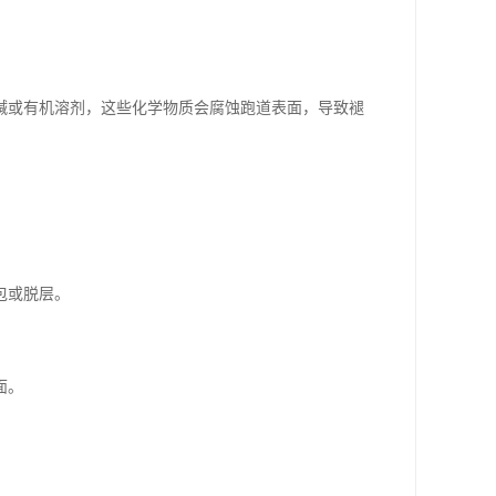
碱或有机溶剂，这些化学物质会腐蚀跑道表面，导致褪
包或脱层。
面。