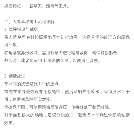
橡胶颗粒）、裁草刀、滚筒等工具。
二、人造草坪施工流程详解
1. 草坪铺设与裁剪
将人造草坪卷材按照场地尺寸进行放卷，注意草坪的纹理方向应保
持一致。
在角落或异形区域，需用裁草刀进行精确裁剪，确保拼接贴合。
裁剪时，建议预留10-15厘米的余量，以便后期调整。
2. 接缝处理
草坪间的接缝是施工中的重点。
首先在接缝处铺设专用接缝带，然后涂刷专用胶水，等待胶水半干
后，将两侧草坪压实对接。
为确保牢固，可使用滚筒反复碾压，使接缝处平整无缝隙。
对于面积较大的场地，建议分段施工，避免胶水干燥过快影响粘接
效果。