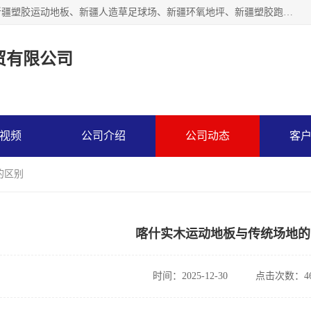
乌鲁木齐市辉煌大地商贸有限公司专注新疆悬浮拼装地板、新疆塑胶运动地板、新疆人造草足球场、新疆环氧地坪、新疆塑胶跑道、新疆舞蹈地板的地面材料供应商。质量优，价格佳，欢迎咨询。
贸有限公司
视频
公司介绍
公司动态
客
的区别
喀什实木运动地板与传统场地的
时间：2025-12-30
点击次数：46