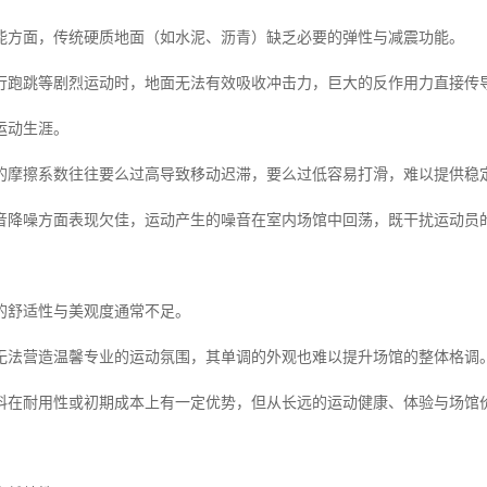
能方面，传统硬质地面（如水泥、沥青）缺乏必要的弹性与减震功能。
行跑跳等剧烈运动时，地面无法有效吸收冲击力，巨大的反作用力直接传
运动生涯。
的摩擦系数往往要么过高导致移动迟滞，要么过低容易打滑，难以提供稳
音降噪方面表现欠佳，运动产生的噪音在室内场馆中回荡，既干扰运动员
的舒适性与美观度通常不足。
无法营造温馨专业的运动氛围，其单调的外观也难以提升场馆的整体格调
料在耐用性或初期成本上有一定优势，但从长远的运动健康、体验与场馆