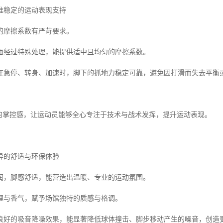
准稳定的运动表现支持
的摩擦系数有严苛要求。
面经过特殊处理，能提供适中且均匀的摩擦系数。
在急停、转身、加速时，脚下的抓地力稳定可靠，避免因打滑而失去平衡
”的掌控感，让运动员能够全心专注于技术与战术发挥，提升运动表现。
异的舒适与环保体验
润，脚感舒适，能营造出温暖、专业的运动氛围。
理与香气，赋予场馆独特的质感与格调。
良好的吸音降噪效果，能显著降低球体撞击、脚步移动产生的噪音，创造