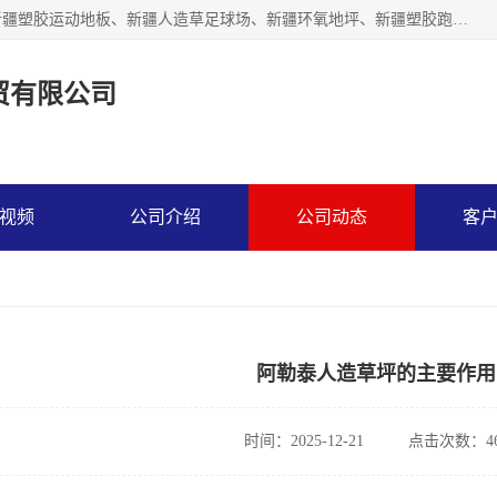
乌鲁木齐市辉煌大地商贸有限公司专注新疆悬浮拼装地板、新疆塑胶运动地板、新疆人造草足球场、新疆环氧地坪、新疆塑胶跑道、新疆舞蹈地板的地面材料供应商。质量优，价格佳，欢迎咨询。
贸有限公司
视频
公司介绍
公司动态
客
阿勒泰人造草坪的主要作用
时间：2025-12-21
点击次数：46