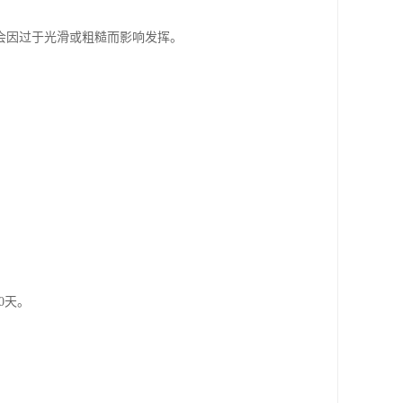
会因过于光滑或粗糙而影响发挥。
0天。