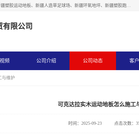
乌鲁木齐市辉煌大地商贸有限公司专注新疆悬浮拼装地板、新疆塑胶运动地板、新疆人造草足球场、新疆环氧地坪、新疆塑胶跑道、新疆舞蹈地板的地面材料供应商。质量优，价格佳，欢迎咨询。
贸有限公司
视频
公司介绍
公司动态
客
工与维护
可克达拉实木运动地板怎么施工
时间：2025-09-23
点击次数：35