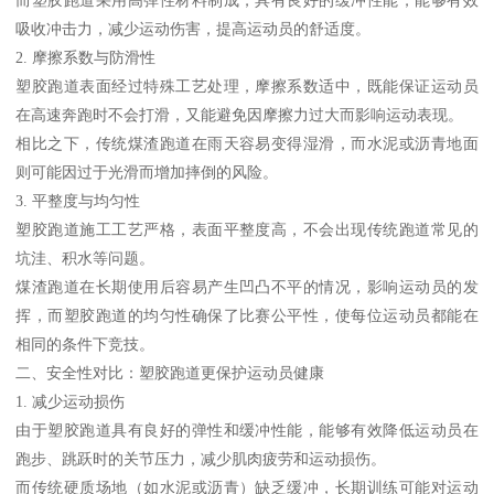
吸收冲击力，减少运动伤害，提高运动员的舒适度。
2. 摩擦系数与防滑性
塑胶跑道表面经过特殊工艺处理，摩擦系数适中，既能保证运动员
在高速奔跑时不会打滑，又能避免因摩擦力过大而影响运动表现。
相比之下，传统煤渣跑道在雨天容易变得湿滑，而水泥或沥青地面
则可能因过于光滑而增加摔倒的风险。
3. 平整度与均匀性
塑胶跑道施工工艺严格，表面平整度高，不会出现传统跑道常见的
坑洼、积水等问题。
煤渣跑道在长期使用后容易产生凹凸不平的情况，影响运动员的发
挥，而塑胶跑道的均匀性确保了比赛公平性，使每位运动员都能在
相同的条件下竞技。
二、安全性对比：塑胶跑道更保护运动员健康
1. 减少运动损伤
由于塑胶跑道具有良好的弹性和缓冲性能，能够有效降低运动员在
跑步、跳跃时的关节压力，减少肌肉疲劳和运动损伤。
而传统硬质场地（如水泥或沥青）缺乏缓冲，长期训练可能对运动