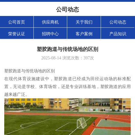
公司动态
公司首页
供应商机
关于我们
公司动态
荣誉认证
招聘中心
客户案例
产品知识
塑胶跑道与传统场地的区别
2025-08-14
浏览次数：
397
次
塑胶跑道与传统场地的区别
在现代体育设施建设中，塑胶跑道已经成为田径运动场的标准配
置，无论是学校、体育场馆，还是专业训练基地，塑胶跑道的应用
越来越广泛。