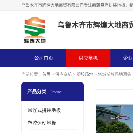
乌鲁木齐市辉煌大地商
公司首页
供应商机
企业
当前位置：
首页
>
供应商机
>
塑胶场地
> 塔城塑胶场地源头
产品分类
Product
悬浮式拼装地板
塑胶运动地板