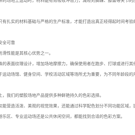
样的场地上运动时，材料能有效吸收冲击力，减轻对脚踝、膝盖等关节的
只有扎实的材料基础与严格的生产标准，才能打造出真正经得起时间考验
安全可靠
防滑性能是其核心优势之一。
殊的表面纹理设计，增加场地摩擦力，确保使用者在跑步、打球或进行其
于运动场馆、健身空间、学校活动区域等场所尤为重要，为不同年龄段的
上，我们的塑胶场地产品提供多种鲜艳持久的色彩选择。
仅能营造活泼、美观的视觉效果，还能通过科学配色划分不同功能区域，
游乐区、专业运动场还是公共休闲空间，都能找到合适的色彩方案。