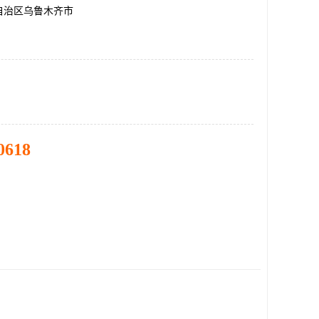
自治区乌鲁木齐市
0618