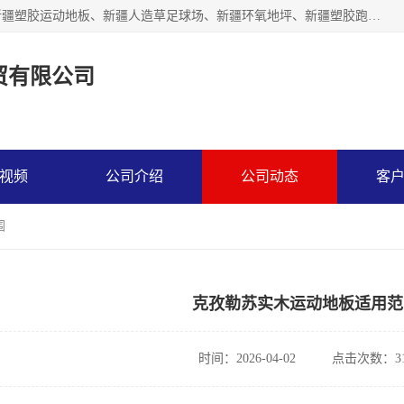
乌鲁木齐市辉煌大地商贸有限公司专注新疆悬浮拼装地板、新疆塑胶运动地板、新疆人造草足球场、新疆环氧地坪、新疆塑胶跑道、新疆舞蹈地板的地面材料供应商。质量优，价格佳，欢迎咨询。
贸有限公司
视频
公司介绍
公司动态
客
围
克孜勒苏实木运动地板适用范
时间：2026-04-02
点击次数：31