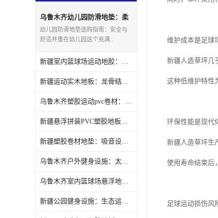
乌鲁木齐幼儿园防滑地垫：柔
软舒适呵护肌肤
幼儿园防滑地垫选购指南：安全与
舒适并重在幼儿园这个充满..
维护成本是足球
新疆人造草坪几
新疆室内篮球场运动地胶：抗冲击降低风险
这种低维护特性
新疆运动实木地板：龙骨结构稳固支撑
乌鲁木齐塑胶运动pvc卷材：抗折性好不易损坏
新疆悬浮拼装PVC塑胶地板：轻便易装节省时间
环保性能是现代
新疆塑胶卷材地垫：吸音设计减少噪音
新疆人造草坪生
乌鲁木齐户外健身设施：太阳能照明深夜安全
使用寿命结束后
乌鲁木齐室内篮球场悬浮地板：快速安装灵活布局
新疆公园健身设施：生态运动畅享绿色生活
足球运动损伤风