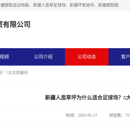
乌鲁木齐市辉煌大地商贸有限公司专注新疆悬浮拼装地板、新疆塑胶运动地板、新疆人造草足球场、新疆环氧地坪、新疆塑胶跑道、新疆舞蹈地板的地面材料供应商。质量优，价格佳，欢迎咨询。
贸有限公司
视频
公司介绍
公司动态
客
场？5大优势解析
新疆人造草坪为什么适合足球场？5
时间：2025-05-27
浏览数：71