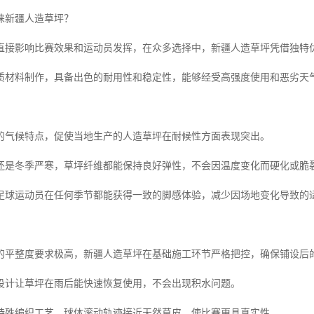
睐新疆人造草坪？
直接影响比赛效果和运动员发挥，在众多选择中，新疆人造草坪凭借独特
质材料制作，具备出色的耐用性和稳定性，能够经受高强度使用和恶劣天
的气候特点，促使当地生产的人造草坪在耐候性方面表现突出。
还是冬季严寒，草坪纤维都能保持良好弹性，不会因温度变化而硬化或脆
足球运动员在任何季节都能获得一致的脚感体验，减少因场地变化导致的
的平整度要求极高，新疆人造草坪在基础施工环节严格把控，确保铺设后
设计让草坪在雨后能快速恢复使用，不会出现积水问题。
特殊编织工艺，球体滚动轨迹接近天然草皮，使比赛更具真实性。